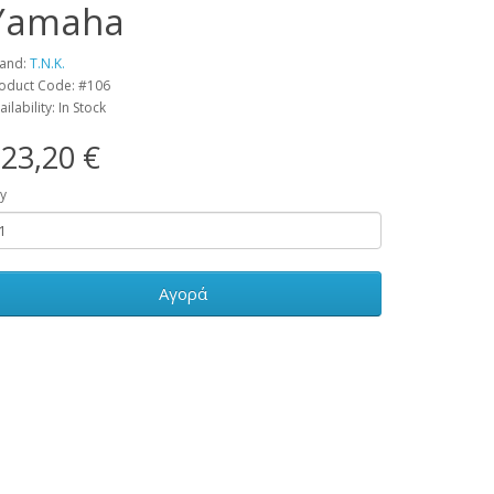
Yamaha
and:
T.N.K.
oduct Code: #106
ailability: In Stock
23,20 €
y
Αγορά