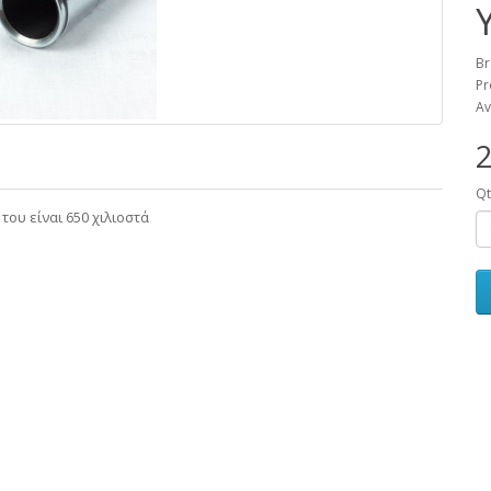
Br
Pr
Av
2
Qt
 του είναι 650 χιλιοστά